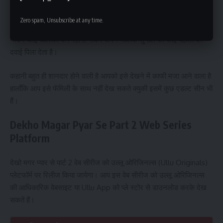
था, अब इस पार्ट 2 में हमें देखने को मिलेगा की सुनील ने मालिश करने के लिए
परमानेंट अपने नौकर को रख लिया है, मधुमिता नौकर से मालिश कराती है फिर
Zero spam, Unsubscribe at any time.
सुनील खुश होता है लेकिन हमें ये भी इस वेब सीरीज में देखने को मिलता है कि
नौकर कोई चालाकी कर रहा है नौकर अपने मालिक सुनील को कोई बेहोशी की
दवाई पिला देता है।
कहानी बहुत ही शानदार होने वाली है आपको इसे देखने में काफी मजा आने वाला है
हालाँकि आप इसे फॅमिली के साथ नहीं देख सकते क्युकी इसमें कुछ एडल्ट सीन भी
हैं।
Dekho Magar Pyar Se
Part 2
Web Series
Platform
देखो मगर प्यार से पार्ट 2 वेब सीरीज को उल्लू ओरिजिनल्स (
Ullu Originals
)
प्लेटफॉर्म पर रिलीज किया जायेगा। आप इस वेब सीरीज को उल्लू ओरिजिनल्स
की आधिकारिक वेबसाइट या Ullu App को प्ले स्टोर से डाउनलोड करके देख
सकतें हैं।