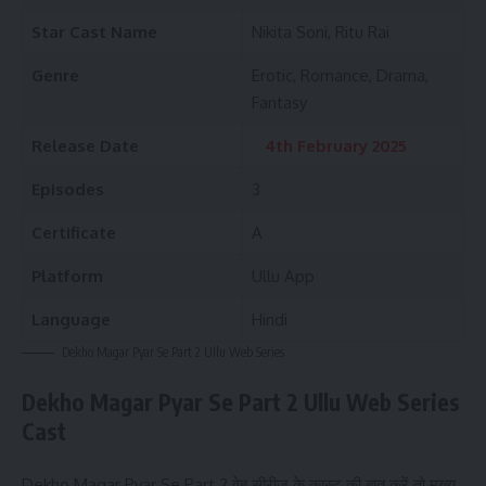
Star Cast Name
Nikita Soni, Ritu Rai
Genre
Erotic, Romance, Drama,
Fantasy
Release Date
4th February 2025
Episodes
3
Certificate
A
Platform
Ullu App
Language
Hindi
Dekho Magar Pyar Se Part 2
Ullu Web Series
Dekho Magar Pyar Se
Part 2
Ullu Web Series
Cast
Dekho Magar Pyar Se Part 2 वेब सीरीज के कास्ट की बात करें तो मुख्य