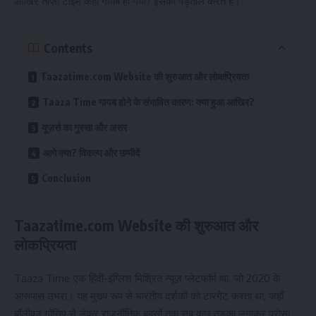
आखिर ताज़ा टाइम कहाँ गायब हो गया? इसकी पड़ताल करते हैं।
Contents
Taazatime.com Website की शुरुआत और लोकप्रियता
Taaza Time गायब होने के संभावित कारण: क्या हुआ आखिर?
यूज़र्स का गुस्सा और असर
आगे क्या? विकल्प और उम्मीदें
Conclusion
Taazatime.com Website
की शुरुआत और
लोकप्रियता
Taaza Time एक हिंदी-इंग्लिश मिश्रित न्यूज़ प्लेटफॉर्म था, जो 2020 के
आसपास उभरा। यह मुख्य रूप से भारतीय दर्शकों को टारगेट करता था, जहाँ
बॉलीवुड गॉसिप से लेकर राजनीतिक बहसों तक सब कुछ तड़का लगाकर परोसा