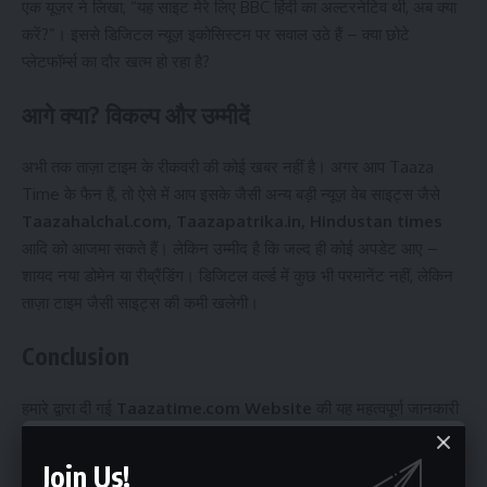
एक यूज़र ने लिखा, “यह साइट मेरे लिए BBC हिंदी का अल्टरनेटिव थी, अब क्या
करें?”। इससे डिजिटल न्यूज़ इकोसिस्टम पर सवाल उठे हैं – क्या छोटे
प्लेटफॉर्म्स का दौर खत्म हो रहा है?
आगे क्या? विकल्प और उम्मीदें
अभी तक ताज़ा टाइम के रीकवरी की कोई खबर नहीं है। अगर आप Taaza
Time के फैन हैं, तो ऐसे में आप इसके जैसी अन्य बड़ी न्यूज़ वेब साइट्स जैसे
Taazahalchal.com, Taazapatrika.in, Hindustan times
आदि को आजमा सकते हैं। लेकिन उम्मीद है कि जल्द ही कोई अपडेट आए –
शायद नया डोमेन या रीब्रैंडिंग। डिजिटल वर्ल्ड में कुछ भी परमानेंट नहीं, लेकिन
ताज़ा टाइम जैसी साइट्स की कमी खलेगी।
Conclusion
हमारे द्वारा दी गई
Taazatime.com Website
की यह महत्वपूर्ण जानकारी
आपको कैसी लगी आप कमेंट सेक्शन की मदद से बता सकते हैं और इसी तरह की
खबरों की जानकारी के लिए आप हमे सोशल मीडिया पर फॉलो कर सकते हैं साथ
Join Us!