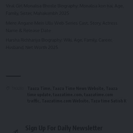
Viral Girl Monalisa Bhosle Biography: Monalisa kon hai, Age,
Family, Sister, Mahakumbh 2025
Mere Angane Mein Ullu Web Series Cast, Story, Actress
Name & Release Date
Harsha Richhariya Biography: Wiki, Age, Family, Career,
Husband, Net Worth 2025
Taaza Time
,
Taaza Time News Website
,
Taaza
TAGGED:
time update
,
taazatime.com
,
taazatime.com
traffic
,
Taazatime.com Website
,
Taza time Satish K
Sign Up For Daily Newsletter